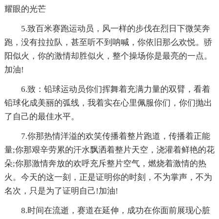
耀眼的光芒
5.致百米赛跑运动员，风一样的步伐在烈日下微笑奔
跑，没有拉拉队，甚至听不到呐喊，你依旧那么欢悦。骄
阳似火，你的激情却胜似火，整个操场你是最亮的一点。
加油!
6.致：铅球运动员你们挥舞着充满力量的双臂，看着
铅球化成美丽的弧线，我着实在心里佩服你们，你们抛出
了自己的最佳水平。
7.你那热情洋溢的欢笑传播着整片跑道，传播着正能
量;你那艰辛劳累的汗水飘洒着整片天空，浇灌着鲜艳的花
朵;你那激情奔放的欢呼充斥整片空气，燃烧着激情的热
火。今天的这一刻，正是证明你的时刻，不为掌声，不为
名次，只是为了证明自己!加油!
8.时间在流逝，赛道在延伸，成功在你面前展现心脏