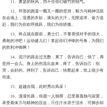
11、萧瑟的秋风，挡不住你们破竹的锐气。
12、环形的跑道一圈又一圈的坚持，毅力与精神活跃
在会场上，湿透的衣衫，满头的大汗，无限追求、奋力追
赶，我们为你欢呼跳跃，我们为你骄傲。
13、终点就在眼前，勇士们，不要畏惧对手的强大，
勇敢的冲吧！运动健儿们！拿起你们冲锋的号角，为我们
的胜利冲锋啊！
14、泥泞的路走过无数，累了，告诉自己：快了，再
坚持一会儿。身上的伤流出血来，疼了，告诉自己：别
哭，会好的。摔到了，告诉自己：快爬起来，世上很少有
坦途。
15、超越自我，此时秀出风采！
16、漫漫长路，你愿一人独撑，忍受着孤独与寂寞，
承受着体力与精神的压迫，只任汗水溶于泪水，可脚步却