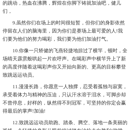
的跳动，热血在沸腾，辉煌在你脚下铸就加油吧，健儿
们，
9.虽然你们在场上的时间很短暂，但你们的身影依然
停留在人们的脑海里，因为你们是赛场上最可爱的人!我
们要为他们的努力喝彩，我们要为他们加油打气。
10.你像一只矫健的飞燕轻捷地掠过了横竿，顿时，全
场晴天霹雳般哄起一片欢呼声。在喝彩声中横竿升上了新
的高度伴随着这喝彩声你又开始向新的、更高的目标攀登
致跳远运动员。
11.漫漫长路，你愿意一人独撑，忍受着孤独与寂寞，
承受着体力与精神的压迫，只认汗水溶于泪水，可脚步却
不曾停息，好样的，纵然得不到冠军，可坚持的你定会赢
得最后的掌声!加油!
12.致跳远运动员助跑、踏条、腾空、落地一条美丽的