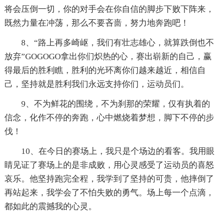
将会压倒一切，你的对手会在你自信的脚步下败下阵来，
既然力量在冲荡，那么不要吝啬，努力地奔跑吧！
8、“路上再多崎岖，我们有壮志雄心，就算跌倒也不
放弃”GOGOGO拿出你们炽热的心，赛出崭新的自己，赢
得最后的胜利瞧，胜利的光环离你们越来越近，相信自
己，坚持就是胜利我们永远支持你们，运动员们。
9、不为鲜花的围绕，不为刹那的荣耀，仅有执着的
信念，化作不停的奔跑，心中燃烧着梦想，脚下不停的步
伐！
10、在今日的赛场上，我只是个场边的看客。我用眼
睛见证了赛场上的是非成败，用心灵感受了运动员的喜怒
哀乐。他坚持跑完全程，我学到了坚持的可贵，他摔倒了
再站起来，我学会了不怕失败的勇气。场上每一个点滴，
都如此的震撼我的心灵。