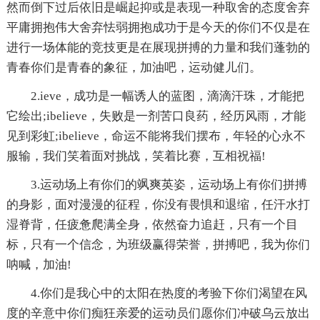
然而倒下过后依旧是崛起抑或是表现一种取舍的态度舍弃
平庸拥抱伟大舍弃怯弱拥抱成功于是今天的你们不仅是在
进行一场体能的竞技更是在展现拼搏的力量和我们蓬勃的
青春你们是青春的象征，加油吧，运动健儿们。
2.ieve，成功是一幅诱人的蓝图，滴滴汗珠，才能把
它绘出;ibelieve，失败是一剂苦口良药，经历风雨，才能
见到彩虹;ibelieve，命运不能将我们摆布，年轻的心永不
服输，我们笑着面对挑战，笑着比赛，互相祝福!
3.运动场上有你们的飒爽英姿，运动场上有你们拼搏
的身影，面对漫漫的征程，你没有畏惧和退缩，任汗水打
湿脊背，任疲惫爬满全身，依然奋力追赶，只有一个目
标，只有一个信念，为班级赢得荣誉，拼搏吧，我为你们
呐喊，加油!
4.你们是我心中的太阳在热度的考验下你们渴望在风
度的辛意中你们痴狂亲爱的运动员们愿你们冲破乌云放出