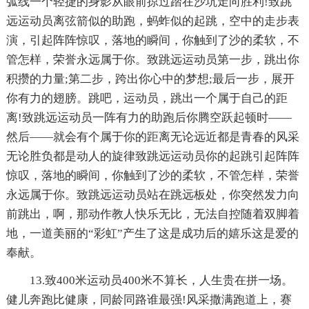
弧线一个轻捷的身影从眼前掠过踏在沙坑走向胜利!致跳
远运动员离弦箭似的助跑，蚂蚱似的起跳，空中的走步表
演，引起阵阵惊叹，落地的瞬间，你触到了沙的柔软，不
管怎样，荣誉永远属于你。致跳远运动员第一步，跳出你
积攒的力量;第二步，跨出你心中的梦想;最后一步，展开
你有力的翅膀。跳吧，运动员，跳出一个属于自己的距
离!致跳远运动员一阵有力的助跑后你腾空跃起顿时——
然后——就会有个属于你的距离无论远近都是青春的风采
无论胜负都是动人的旋律致跳远运动员你的起跳引起阵阵
惊叹，落地的瞬间，你触到了沙的柔软，不管怎样，荣誉
永远属于你。致跳远运动员站在跳远板处，你突然发力向
前跳出，啊，那动作教人快乐无比，无法自控随着双脚着
地，一道美丽的“彩虹”产生了这是成功后的嬉乐这是爱的
奉献。
13.致400米运动员400米不算长，人生贵在拼一场。
健儿奔跑比健康，同龄同路谁最强!风采撒满跑道上，赛