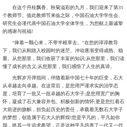
在这个丹桂飘香、秋菊溢彩的九月，我们迎来了第35
个教师节。值此教师节来临之际，中国石油大学学生会、
研究生会谨代表中国石油大学全体学生，为您献上最诚挚
的感谢与祝福!
“捧着一颗心来，不带半根草去。”在您的谆谆教导
下，我们从刚踏入校园时的迷茫、冲动逐渐变得成熟、稳
重。从您那里，我们收获了丰富的知识;从您那里，我们读
懂了成长的含义;从您那里，我们感悟了人生的真谛。
光辉岁月弹指间，伴随着新中国七十年的巨变，石大
从卓越走向卓越。在这背后，是您用严谨求实的治学态
度，培育了一批又一批卓越的石大学子;是您用宽广的胸
怀，凝成了石大兼容并包、积极创新的情怀;更是您扛着石
大前进的旗帜，担负起历史的责任，承载着无数石大学子
的梦想，创造属于石大人的辉煌!您是平凡的，平凡如你
我，终其一生追求希望，正是这种平凡培养了一代又一代