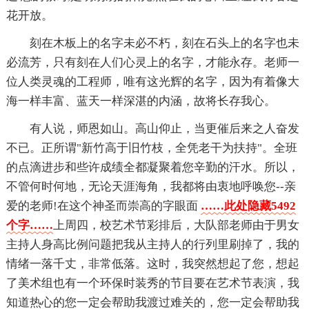
花开放。
刻在木板上的名字未必不朽，刻在石头上的名字也未
必流芳，只有刻在人们心灵上的名字，才能永存。老师一
位人类灵魂的工程师，唯有这光辉的名字，因为有着像大
海一样丰富、蓝天一样深湛的内涵，故将长存我心。
有人说，师恩如山。高山仰止，当更催后来之人奋发
不已。正所谓"新竹高于旧竹枝，全凭老干为扶持"。全班
的点滴进步和些许成绩全都凝聚着您辛勤的汗水。所以，
不管何时何地，无论天涯海角，我都将由衷地呼唤您--亲
爱的老师!在这个神圣而崇高的字眼面
……此处隐藏5492
个字……
上周四，校艺术节彩排后，大队部老师由于男女
主持人身高比例问题把我从主持人的行列里刷掉了，我的
情绪一落千丈，非常低落。这时，我突然想起了您，想起
了美术组也有一个环保时装秀的节目要在艺术节表演，我
知道热心的您一定会帮助我渡过难关的，您一定会帮助我