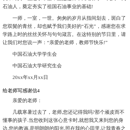
石油人，奠定夯实了祖国石油事业的基础!
一师，一室，一世。匆匆的岁月从指间划去，斑白了
您双鬓的青丝，却也赋予我们美好的“石光”，感谢您在求
学路上时的丝丝关怀与句句箴言。在这特别的节日里，请
让我们对您说一声：“亲爱的老师，教师节快乐!”
中国石油大学学生会
中国石油大学研究生会
20xx年xx月xx日
给老师写感谢信4
亲爱的老师：
几载寒暑过去了，老师,您还记得我吗?那个顽皮而不
懂事的孩子.当您收到这张心意卡时,就想我又来到您的身
边.您的教诲,是明朗朗的阳光,照在我的心田里,让我青春之