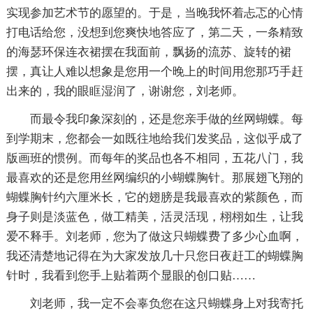
实现参加艺术节的愿望的。于是，当晚我怀着忐忑的心情
打电话给您，没想到您爽快地答应了，第二天，一条精致
的海瑟环保连衣裙摆在我面前，飘扬的流苏、旋转的裙
摆，真让人难以想象是您用一个晚上的时间用您那巧手赶
出来的，我的眼眶湿润了，谢谢您，刘老师。
而最令我印象深刻的，还是您亲手做的丝网蝴蝶。每
到学期末，您都会一如既往地给我们发奖品，这似乎成了
版画班的惯例。而每年的奖品也各不相同，五花八门，我
最喜欢的还是您用丝网编织的小蝴蝶胸针。那展翅飞翔的
蝴蝶胸针约六厘米长，它的翅膀是我最喜欢的紫颜色，而
身子则是淡蓝色，做工精美，活灵活现，栩栩如生，让我
爱不释手。刘老师，您为了做这只蝴蝶费了多少心血啊，
我还清楚地记得在为大家发放几十只您日夜赶工的蝴蝶胸
针时，我看到您手上贴着两个显眼的创口贴……
刘老师，我一定不会辜负您在这只蝴蝶身上对我寄托